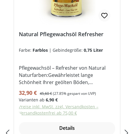
Natural Pflegewachsöl Refresher
Farbe:
Farblos
|
Gebindegröße:
0,75 Liter
Pflegewachsöl – Refresher von Natural
Naturfarben:Gewährleistet lange
Schönheit Ihrer geölten Böden,
Arbeitsplatten oder Möbel —
Verkaufspreis:
Regulärer Preis:
32,90 €
45,60 €
(27.85% gespart von UVP)
seidenglänzend und schnell polierbar,
Varianten ab
6,90 €
wirkt antistatisch, verstärkt die Eigenfarbe
Preise inkl. MwSt. zzgl. Versandkosten –
des Holzes und kann sogar Schmutz
Versandkostenfrei ab 75,00 €
entfernen. - Je nach Benützungsintensität
den Boden alle ein bis fünf Jahre
Details
mit Natural Intensiv-Reiniger