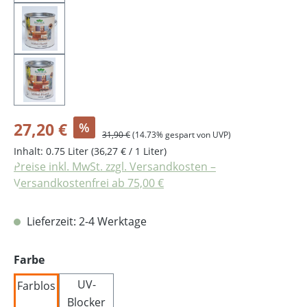
Verkaufspreis:
27,20 €
%
Regulärer Preis:
31,90 €
(14.73% gespart von UVP)
Inhalt:
0.75 Liter
(36,27 € / 1 Liter)
Preise inkl. MwSt. zzgl. Versandkosten –
Versandkostenfrei ab 75,00 €
Lieferzeit: 2-4 Werktage
auswählen
Farbe
UV-
Farblos
Blocker