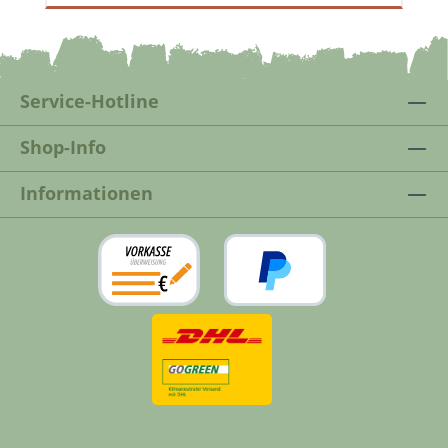
für helle Hölzer wie Ahorn, Esche und
Birke. Entfernt dunkle Flecken auf Holz
verursacht durch Metalloxidation
Eisen/Wasser (Rostige Nägel, Ränder von
Service-Hotline
Blechdosen, Eisenspäne von Flexarbeiten).
Zur Auffrischung und Entgrauung von
Shop-Info
abgewitterten, vergrautem Holz. Der
Holzauffrischer Antigrau bringt die
Informationen
ursprüngliche Holzfarbe wieder zurück.
(Holzterrassen, Holzfassaden, Teakholz,
Gartenmöbel etc.) Entfernt Flecken durch
Haustiere verursacht (Ausscheidungen
von Urin, Magensäure). Kann Flecken von
Grauschimmel oder Stockflecken
entfernen. Reinigt Wasserflecken auf Holz
die durch Gerbstoffe verursacht sind
(Wasserränder vom Blumentopf,
Kondensatflecken Der Holzauffrischer
Antigrau wirkt nicht gegen braune Flecken