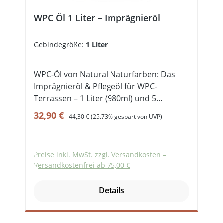
Gebindegrößen: 1 Liter und 5 Liter
WPC Öl 1 Liter – Imprägnieröl
Gebindegröße:
1 Liter
WPC-Öl von Natural Naturfarben: Das
Imprägnieröl & Pflegeöl für WPC-
Terrassen – 1 Liter (980ml) und 5
Liter Das WPC-Öl von Natural ist ein
Verkaufspreis:
Regulärer Preis:
32,90 €
44,30 €
(25.73% gespart von UVP)
Pflegeöl zur Imprägnierung von WPC-
Dielen. Frischt die Farbe des WPC (Wood-
Plastic-Composite) auf, schützt vor
Preise inkl. MwSt. zzgl. Versandkosten –
Versprödung, Ausbleichung und
Versandkostenfrei ab 75,00 €
Anschmutzung. Für die
Unterhaltsreinigung empfehlen wir den
Details
WPC-Reiniger. Mehr Infos im
Naturfarben-Blog unter WPC-Terrasse
reinigen - WPC pflegen Bewahren Sie die