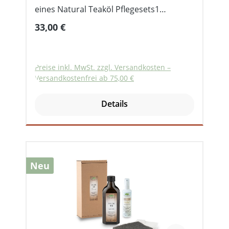
eines Natural Teaköl Pflegesets1
Glasflasche Teaköl 250 ml1 Flasche
Regulärer Preis:
33,00 €
Holzauffrischer Anti-Grau 100 ml1
Schleifvlies1 Baumwolltuch
Preise inkl. MwSt. zzgl. Versandkosten –
Versandkostenfrei ab 75,00 €
Details
Neu