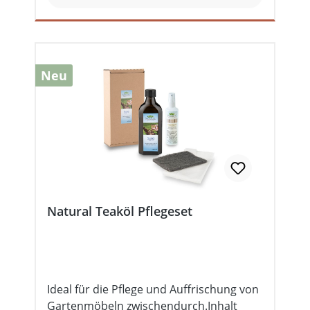
öklogischer Kreislauf (Ernten &
für die laufende Reinigung und Pflege
Verrotten) Nach baubiologischen
geölter und gewachster Flächen aus
Gesichtspunkten geprüft
Holz, Kork, Stein und Klinker. Parkett
oder Holzdielen werden besonders
Neu
schonend gepflegt. Verschmutzungen
werden durch die sanfte Reinigungskraft
gelöst und entfernt. Gleichzeitig wird die
Oberfläche mit der Kraft pflanzlicher Öle
gepflegt und gestärkt. Sollten Ihre Böden
schon sehr ausgelaugt, trocken und eher
gräulich wirken, dann benötigen Sie eine
Nachpflege mit dem Pflegewachsöl.
Natural Teaköl Pflegeset
Ideal für die Pflege und Auffrischung von
Gartenmöbeln zwischendurch.Inhalt