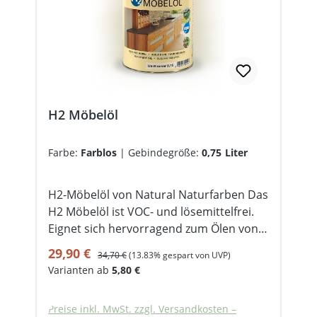
H2 Möbelöl
Farbe:
Farblos
|
Gebindegröße:
0,75 Liter
H2-Möbelöl von Natural Naturfarben Das
H2 Möbelöl ist VOC- und lösemittelfrei.
Eignet sich hervorragend zum Ölen von
Vollholz und Vollholzmöbel wie Regale,
Verkaufspreis:
Regulärer Preis:
29,90 €
34,70 €
(13.83% gespart von UVP)
Arbeitplatten, Stühle und Tische im
Varianten ab
5,80 €
Innenbereich. Es dringt in die Poren des
Holzes und füllt diese mit wertvollen
Preise inkl. MwSt. zzgl. Versandkosten –
Pflanzenölen auf. Die Fläche wird so