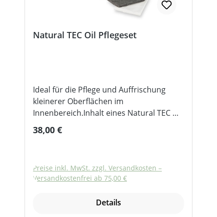
Natural TEC Oil Pflegeset
Ideal für die Pflege und Auffrischung
kleinerer Oberflächen im
Innenbereich.Inhalt eines Natural TEC Oil
Pflegesets 1 Glasflasche TEC OIL 501
Regulärer Preis:
38,00 €
(matt, farblos) 250 ml1 Flasche
Holzauffrischer Anti-Grau 100
ml1 Schleifvlies1 BaumwolltuchLieferung
Preise inkl. MwSt. zzgl. Versandkosten –
Gebinde: 1 Set
Versandkostenfrei ab 75,00 €
Details