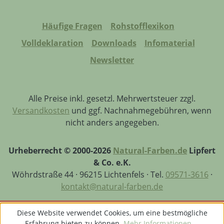
B.Abkürzungen erklärt:WPC = Wood-
Polymer-Composites oder auch Wood-
Häufige Fragen
Rohstofflexikon
Plastic-CompositesBPC = Bamboo-
Volldeklaration
Downloads
Infomaterial
Polymer-Composites
Newsletter
Alle Preise inkl. gesetzl. Mehrwertsteuer zzgl.
Versandkosten
und ggf. Nachnahmegebühren, wenn
nicht anders angegeben.
Urheberrecht © 2000-2026
Natural-Farben.de
Lipfert
& Co. e.K.
Wöhrdstraße 44 · 96215 Lichtenfels · Tel.
09571-3616
·
kontakt@natural-farben.de
Diese Website verwendet Cookies, um eine bestmögliche
Erfahrung bieten zu können.
Mehr Informationen ...