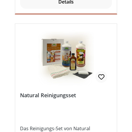
Details
Pflegewachsöl 100 ml1 Schleifpad 1
Poliertuch 1
Pflegeanleitung Lieferung Gebinde: 1 Set
Natural Reinigungsset
Das Reinigungs-Set von Natural