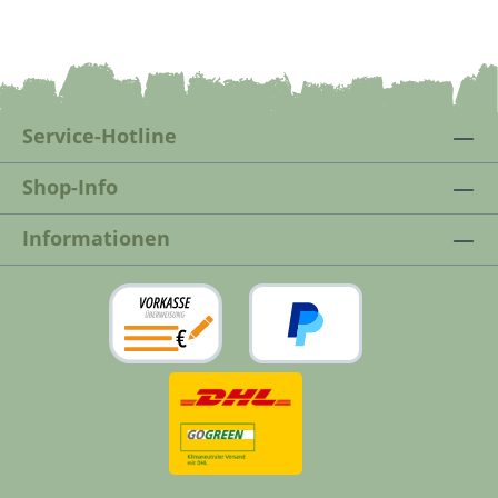
Schönheit Ihrer Terrasse Das Natural
Terrassen und WPC Imprägnieröl dringt
tief in das Holz ein und hält es elastisch
und frisch. Der natürliche Farbton wird
ebenfalls aufgefrischt. Das Holz kann
Service-Hotline
aufgrund des offenporigen Anstrichs
„atmen“ und das Eindringen von
Shop-Info
Feuchtigkeit und das Quellen bzw.
Schwinden von Holz wird vermindert.
Informationen
Naturharze bilden an der Oberfläche
eine Schutzschicht, die das Holz elastisch
hält und schützt. Wir empfehlen,
liegende, frei bewitterte Oberflächen wie
Holzböden, Holzdecks, Stege, Holzroste,
WPC etc. einmal jährlich
aufzufrischen. Lieferbare
Gebindegrößen: 1 Liter und 5
LiterProdukthinweis: WPC Öl ist nicht zu
verwechseln mit unserem Imprägnieröl