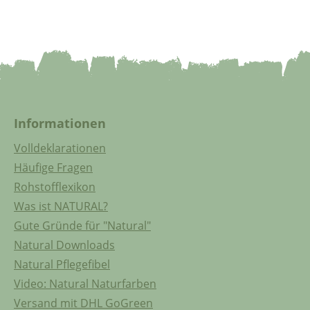
Informationen
Volldeklarationen
Häufige Fragen
Rohstofflexikon
Was ist NATURAL?
Gute Gründe für "Natural"
Natural Downloads
Natural Pflegefibel
Video: Natural Naturfarben
Versand mit DHL GoGreen