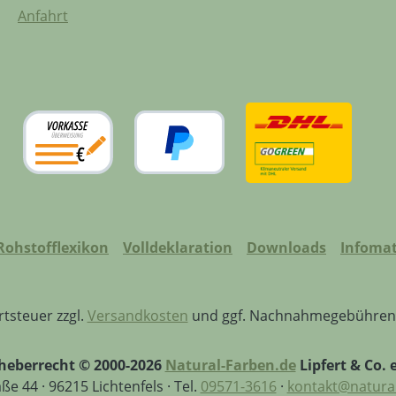
Anfahrt
Rohstofflexikon
Volldeklaration
Downloads
Infomat
rtsteuer zzgl.
Versandkosten
und ggf. Nachnahmegebühren,
heberrecht © 2000-2026
Natural-Farben.de
Lipfert & Co. e
e 44 · 96215 Lichtenfels · Tel.
09571-3616
·
kontakt@natural