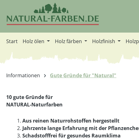
m Hauptinhalt springen
Zur Suche springen
Zur Hauptnavigation springen
Start
Holz ölen
Holz färben
Holzfinish
Holzp
Informationen
Gute Gründe für "Natural"
10 gute Gründe für
NATURAL-Naturfarben
Aus reinen Naturrohstoffen hergestellt
Jahrzente lange Erfahrung mit der Pflanzench
Schadstofffrei für gesundes Raumklima