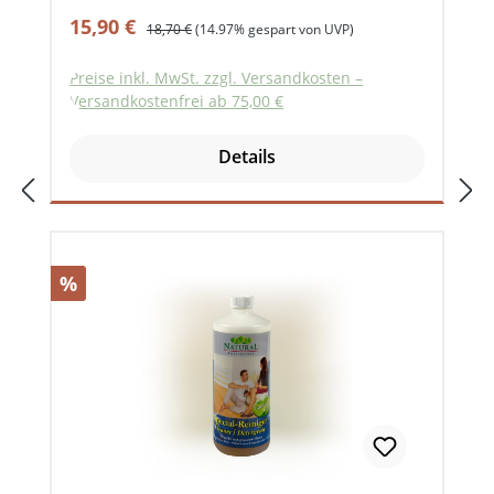
Reinigungsmittel — für alle Arten von
Verkaufspreis:
Regulärer Preis:
15,90 €
18,70 €
(14.97% gespart von UVP)
Flächen wie Holz, Kork, Linoleum,
Kunststoff, Teppich, Stein, Klinker, etc.
Preise inkl. MwSt. zzgl. Versandkosten –
Und: ideal als natürliche Seife zum Hände
Versandkostenfrei ab 75,00 €
waschen. Universell anwendbar in
Haushalt, Gastronomie, Gewerbe,
Details
Landwirtschaft Geeignet für Fliesen, sowie
für Küche, Bad und WC. Ideal für
versiegeltes (lackiertes) Parkett,
Landhausdielen. Für die
Unterhaltsreingiung von geölten und
Rabatt
%
gewachsten Böden, wenn diese stärker
beansprucht werden. ausgewogen
rückfettend Eignet sich auch
hervorragend zur Reinigung von Händen:
Die Haut wird geschont und wird weich
und geschmeidig. Natural Pflanzenölseife
ist farblos. Für die normale
Unterhaltsreinigung von geölten oder