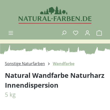
Zum Hauptinhalt springen
Ware
Sonstige Naturfarben
Wandfarbe
Natural Wandfarbe Naturharz
Innendispersion
5 kg