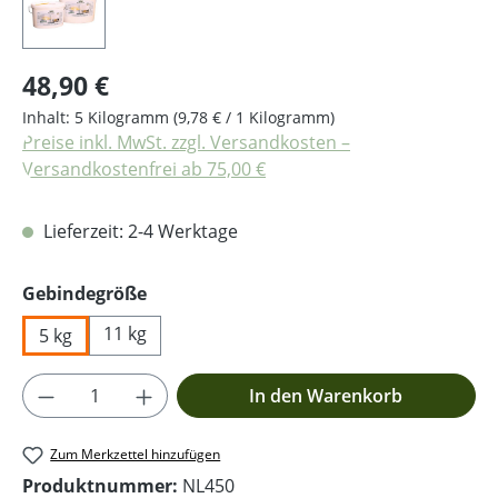
Regulärer Preis:
48,90 €
Inhalt:
5 Kilogramm
(9,78 € / 1 Kilogramm)
Preise inkl. MwSt. zzgl. Versandkosten –
Versandkostenfrei ab 75,00 €
Lieferzeit: 2-4 Werktage
auswählen
Gebindegröße
11 kg
5 kg
Produkt Anzahl: Gib den gewünschten Wer
In den Warenkorb
Zum Merkzettel hinzufügen
Produktnummer:
NL450