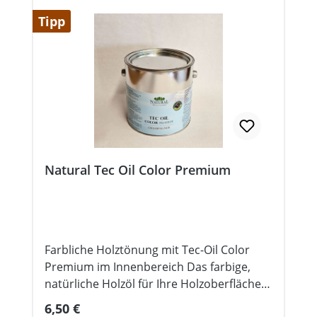
Tipp
Natural Tec Oil Color Premium
Farbliche Holztönung mit Tec-Oil Color
Premium im Innenbereich Das farbige,
natürliche Holzöl für Ihre Holzoberflächen
in elegantem Design - matt und in
Regulärer Preis:
6,50 €