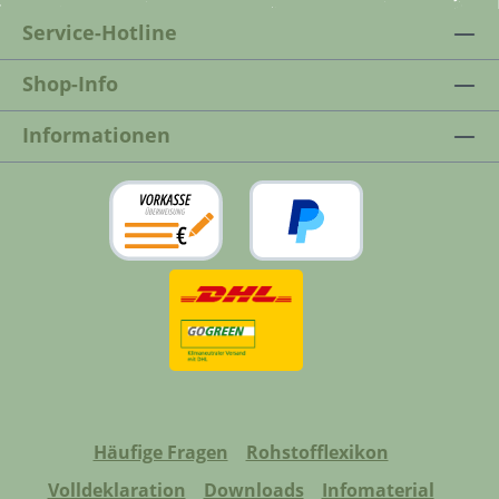
(ungleichmäßige Pigmentaufnahme).Das
Überstand abnehmen.Sollten dadurch
Service-Hotline
Pigmentöl Kalkweiß kann als Rohholzeffekt
Schleiffspuren entstanden sein, geben Sie
verwendet werden. Helle Hölzer bleiben
eine paar Tropfen Parkettöl / Möbel Hartöl
Shop-Info
dadurch hell und feuern nicht weiter
auf einen Baumwolllappen und polieren
an. Mehr Info unter: Holzboden hell
damit die Flächen auf.
Informationen
ölen.Die Pigmentöle können auch dem
Parkettöl-Fußbodenöl oder dem Möbel-
Hartöl zur leichten Abtönung beigemischt
werden. Hier ein Beitrag im
Blog: Holzboden farbig ölen.
Häufige Fragen
Rohstofflexikon
Volldeklaration
Downloads
Infomaterial