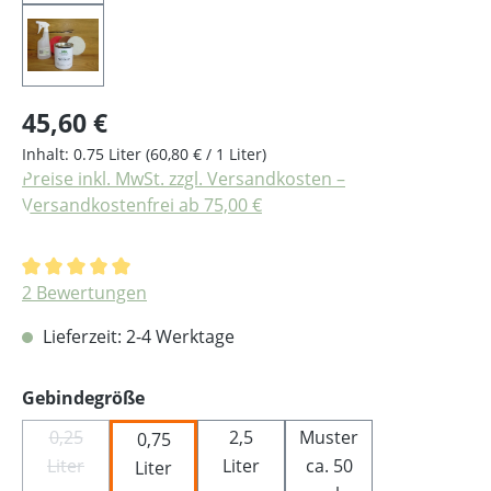
Regulärer Preis:
45,60 €
Inhalt:
0.75 Liter
(60,80 € / 1 Liter)
Preise inkl. MwSt. zzgl. Versandkosten –
Versandkostenfrei ab 75,00 €
Durchschnittliche Bewertung von 5 von 5 Sternen
2 Bewertungen
Lieferzeit: 2-4 Werktage
auswählen
Gebindegröße
0,25
2,5
Muster
0,75
Liter
(Diese Option ist zurzeit nicht verfügbar.)
Liter
ca. 50
Liter