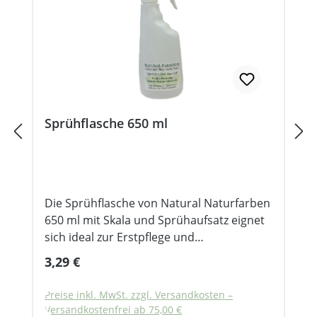
farblos.
Sprühflasche 650 ml
Die Sprühflasche von Natural Naturfarben
650 ml mit Skala und Sprühaufsatz eignet
sich ideal zur Erstpflege und
Endbehandlung von Fußböden aus Holz,
Regulärer Preis:
3,29 €
Kork und Stein. Mit der Natural
Sprühflasche kann zur Erstbehandlung
Preise inkl. MwSt. zzgl. Versandkosten –
oder Unterhaltspflege des Fußbodens das
Versandkostenfrei ab 75,00 €