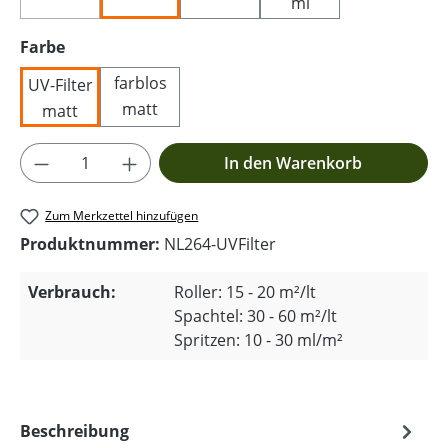
ml
auswählen
Farbe
farblos
UV-Filter
matt
matt
Produkt Anzahl: Gib den gewünschten Wer
In den Warenkorb
Zum Merkzettel hinzufügen
Produktnummer:
NL264-UVFilter
Verbrauch:
Roller: 15 - 20 m²/lt
Spachtel: 30 - 60 m²/lt
Spritzen: 10 - 30 ml/m²
Beschreibung