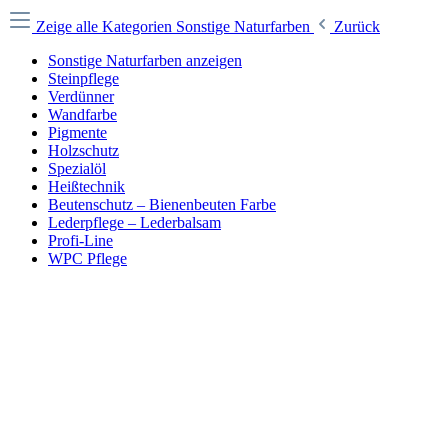
Zeige alle Kategorien
Sonstige Naturfarben
Zurück
Sonstige Naturfarben anzeigen
Steinpflege
Verdünner
Wandfarbe
Pigmente
Holzschutz
Spezialöl
Heißtechnik
Beutenschutz – Bienenbeuten Farbe
Lederpflege – Lederbalsam
Profi-Line
WPC Pflege